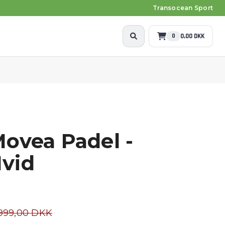
Transocean Sport
0,00 DKK
0
ovea Padel -
vid
999,00 DKK