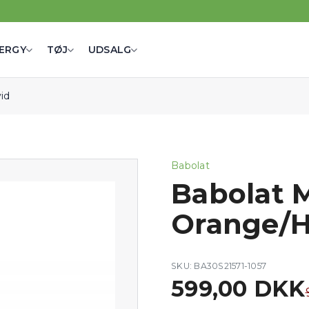
ERGY
TØJ
UDSALG
id
Babolat
Babolat M
Orange/H
SKU: BA30S21571-1057
599,00 DKK