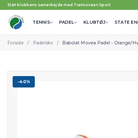
Støt klubbens samarbejde med Transocean Sport
TENNIS
PADEL
KLUBTØJ
STATE EN
Forside
/
Padelsko
/
Babolat Movea Padel - Orange/Hv
-40%