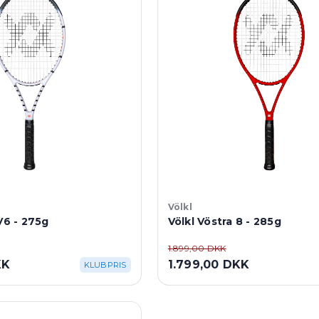
Völkl
V6 - 275g
Völkl Vöstra 8 - 285g
1.899,00 DKK
KK
1.799,00 DKK
KLUBPRIS