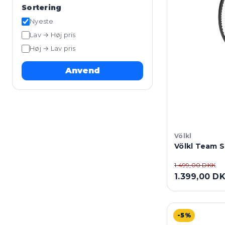
Sortering
Nyeste
Lav → Høj pris
Høj → Lav pris
Anvend
Völkl
Völkl Team 
1.499,00 DKK
1.399,00 D
-5%