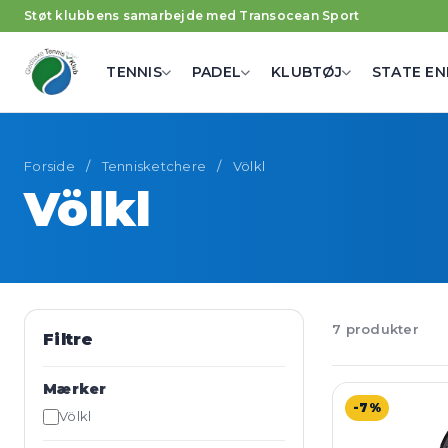
Støt klubbens samarbejde med Transocean Sport
TENNIS
PADEL
KLUBTØJ
STATE EN
Forside
/
Tennisketchere
/
Völkl
Völkl
7 produkter
Filtre
Mærker
-7%
Völkl