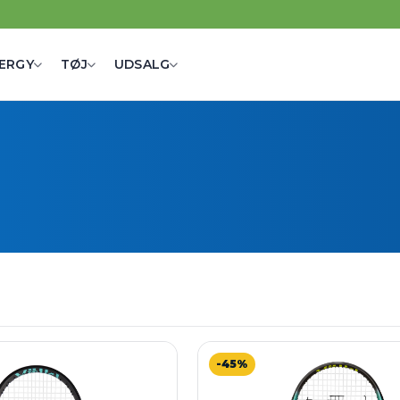
ERGY
TØJ
UDSALG
-45%