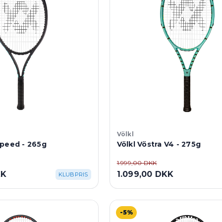
Völkl
Speed - 265g
Völkl Vöstra V4 - 275g
1.999,00 DKK
KK
1.099,00 DKK
KLUBPRIS
-5%