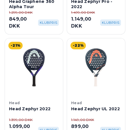
Head Graphene 360
Head Zephyr Pro -
Alpha Tour
2022
1.299,00 DKK
1.499,00 DKK
849,00
1.149,00
KLUBPRIS
KLUBPRIS
DKK
DKK
-21%
-22%
Head
Head
Head Zephyr 2022
Head Zephyr UL 2022
1.399,00 DKK
1.149,00 DKK
1.099,00
899,00