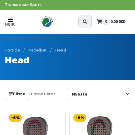
Transocean Sport
0,00 DKK
0
MENU
Forside
/
Padelbat
/
Head
Head
Filtre
8 produkter
-6%
-9%