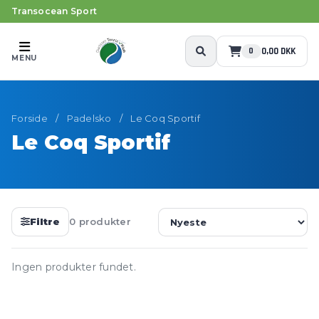
Transocean Sport
0,00 DKK
0
MENU
Forside
/
Padelsko
/
Le Coq Sportif
Le Coq Sportif
Filtre
0 produkter
Ingen produkter fundet.