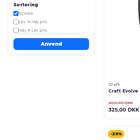
Sortering
Nyeste
Lav → Høj pris
Høj → Lav pris
Anvend
Craft
Craft Evolve 
400,00 DKK
325,00 DKK
-29%