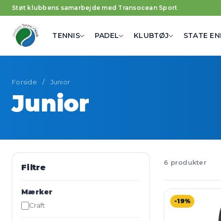
Støt klubbens samarbejde med Transocean Sport
TENNIS
PADEL
KLUBTØJ
STATE EN
Forside
/
Junior
Junior
6 produkter
Filtre
Mærker
-19%
Craft