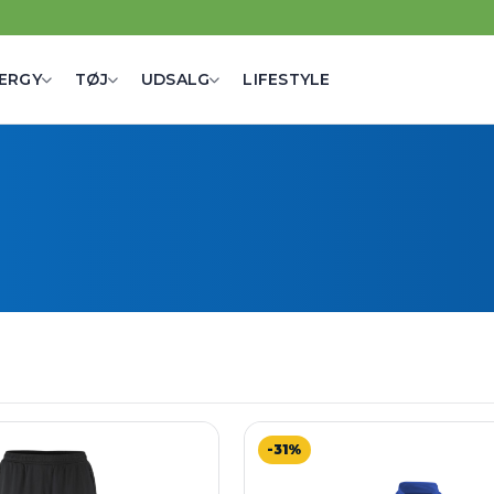
ERGY
TØJ
UDSALG
LIFESTYLE
-31%