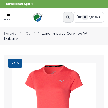
Transocean Sport
0,00 DKK
0
MENU
Forside
/
TØJ
/
Mizuno Impulse Core Tee W -
Dubarry
-3%